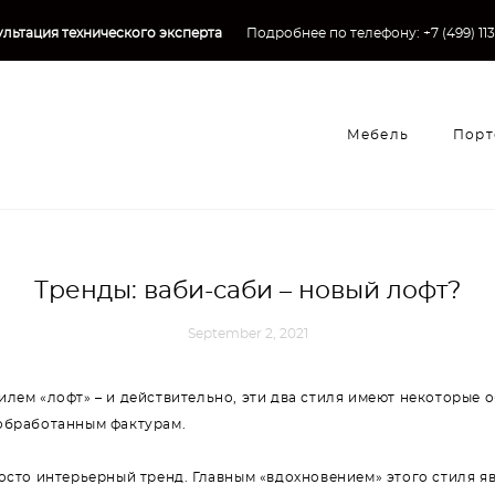
льтация технического эксперта
→
Подробнее по телефону:
+7 (499) 11
Мебель
Порт
Мебель
Порт
Тренды: ваби-саби – новый лофт?
September 2, 2021
илем «лофт» – и действительно, эти два стиля имеют некоторые 
еобработанным фактурам.
осто интерьерный тренд. Главным «вдохновением» этого стиля яв