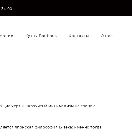
3-34-00
фолио
Кухня Bauhaus
Контакты
О нас
фолио
Кухня Bauhaus
Контакты
О нас
общие черты: нарочитый минимализм на грани с
ляется японская философия 15 века: именно тогда