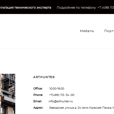
льтация технического эксперта
→
Подробнее по телефону:
+7 (499) 11
Мебель
Порт
Мебель
Порт
ARTHUNTER
Office:
10:00-19:00
Phone:
+7(499) 113- 34 -00
Email:
info@arthunter.ru
Адрес:
Заводская улица д. 24 село Красная Пахра, 