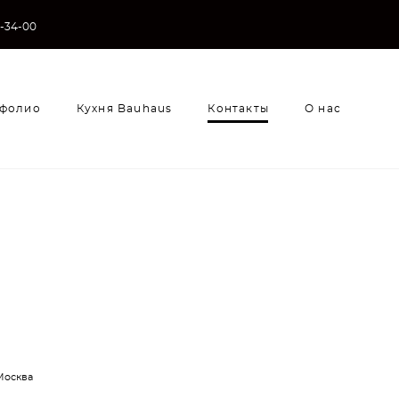
3-34-00
фолио
Кухня Bauhaus
Контакты
О нас
фолио
Кухня Bauhaus
Контакты
О нас
Москва