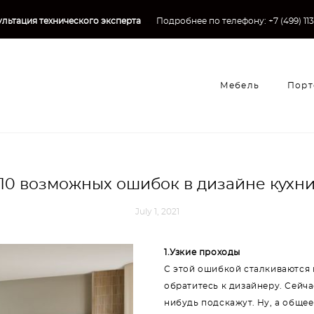
льтация технического эксперта
→
Подробнее по телефону:
+7 (499) 11
Мебель
Порт
Мебель
Порт
10 возможных ошибок в дизайне кухн
July 1, 2021
1.Узкие проходы
С этой ошибкой сталкиваются 
обратитесь к дизайнеру. Сейча
нибудь подскажут. Ну, а общее