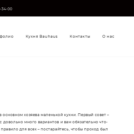
3-34-00
фолио
Кухня Bauhaus
Контакты
О нас
фолио
Кухня Bauhaus
Контакты
О нас
и
в основном хозяева маленькой кухни. Первый совет –
с довольно много вариантов и вам обязательно что-
 правило для всех – постарайтесь, чтобы проход был