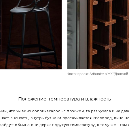
Фото: проект Arthunter в ЖК "Донской
Положение, температура и влажность
и, чтобы вино соприкасалось с пробкой, та разбухала и не да
нает высыхать, внутрь бутылки просачивается кислород, вино на
дойдут: обычно они держат другую температуру, к тому же – там 