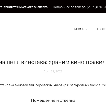
льтация технического эксперта
→
Подробнее по телефону:
+7 (499) 11
Мебель
Порт
Мебель
Порт
машняя винотека: храним вино правил
April 29, 2022
становка винотек для городских квартир и загородных домов. С
Помещение и отделка