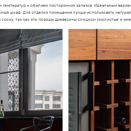
и температур и обилием посторонних запахов. Идеальным вариан
ьный шкаф. Для отделки помещения лучше использовать натураль
и сосну, так как эти породы древесины слишком смолистые и им