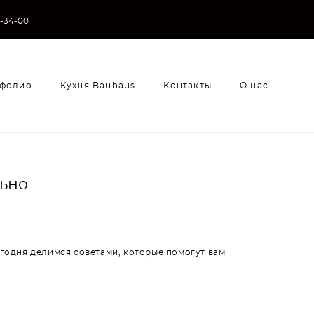
3-34-00
фолио
Кухня Bauhaus
Контакты
О нас
фолио
Кухня Bauhaus
Контакты
О нас
ьно
егодня делимся советами, которые помогут вам